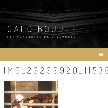
Skip
to
content
GAEC BOUDET
LES CONSERVES DE LASCOMBES
IMG_20200920_1153