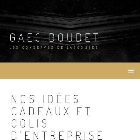
Skip
to
content
GAEC BOUDET
LES CONSERVES DE LASCOMBES
NOS IDÉES
CADEAUX ET
COLIS
D’ENTREPRISE