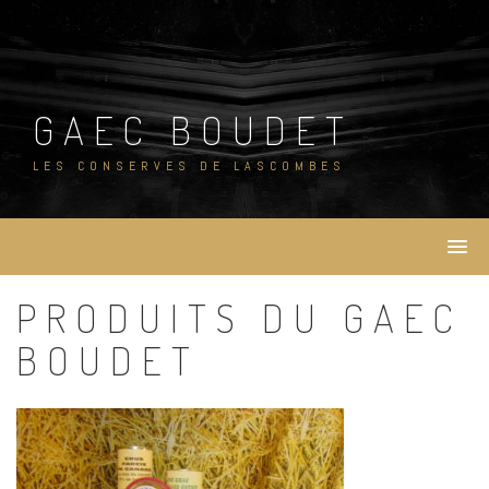
Skip
to
content
GAEC BOUDET
LES CONSERVES DE LASCOMBES
PRODUITS DU GAEC
BOUDET