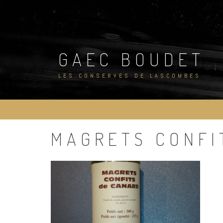
Skip
to
content
GAEC BOUDET
LES CONSERVES DE LASCOMBES
MAGRETS CONFI