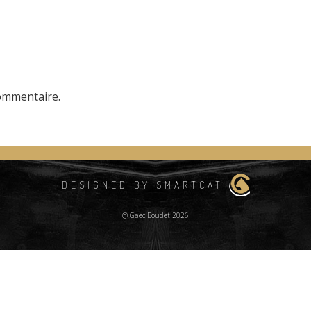
ommentaire.
DESIGNED BY SMARTCAT
@ Gaec Boudet 2026